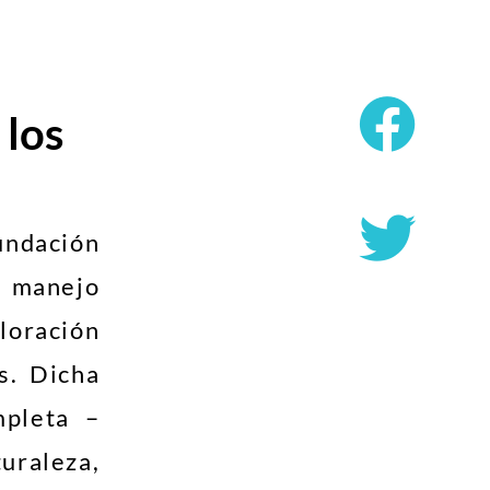
 los
undación
l manejo
loración
s. Dicha
mpleta –
uraleza,