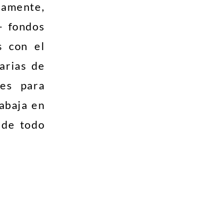
ramente,
– fondos
s con el
arias de
les para
abaja en
 de todo