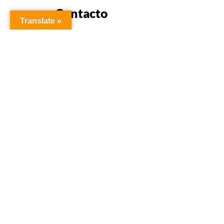
Contacto
Translate »
Pdte. Lisandro Madr
info@naturapanama
(+507) 232-7615
Llanos de Curundu E