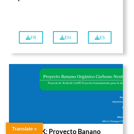
FR
EN
ES
Translate »
Project K: Proyecto Banano